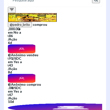
comprou
@
pedro_brito
em
No
a
/
Ação
6d
@
Anônimo
vendeu
em
Yes
a
/
Ação
8d
@
Anônimo
comprou
em
Yes
a
/
Ação
10d