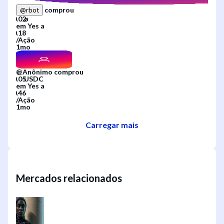
comprou
@
rbot
em
Yes
a
/
Ação
1mo
@
Anônimo
comprou
em
Yes
a
/
Ação
1mo
Carregar mais
Mercados relacionados