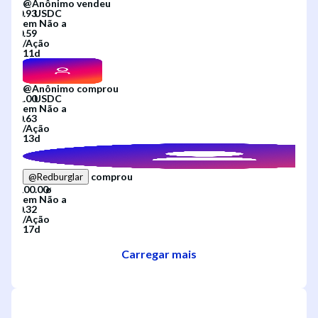
@
Anônimo
vendeu
em
Não
a
/
Ação
11d
@
Anônimo
comprou
em
Não
a
/
Ação
13d
comprou
@
Redburglar
em
Não
a
/
Ação
17d
Carregar mais