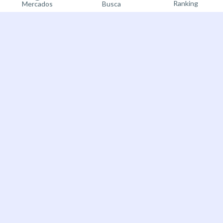
Ranking
Mercados
Busca
Registre-se
Bet on the future
agora
About Futuur