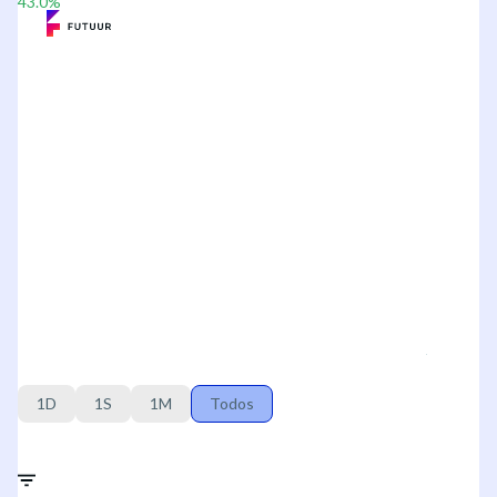
43.0
%
1D
1S
1M
Todos