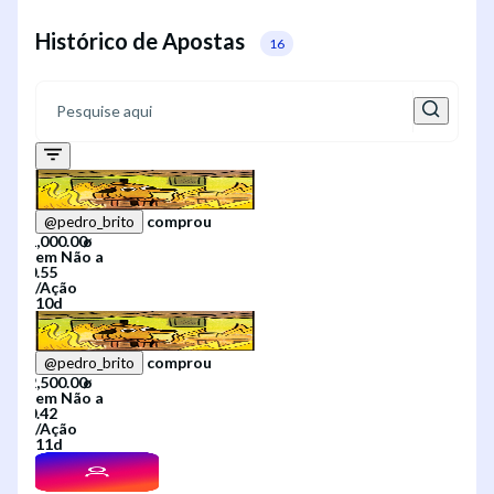
Histórico de Apostas
16
comprou
@
pedro_brito
em
Não
a
/
Ação
10d
comprou
@
pedro_brito
em
Não
a
/
Ação
11d