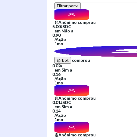
Filtrar por
@
Anônimo
comprou
em
Não
a
/
Ação
1mo
comprou
@
rbot
em
Sim
a
/
Ação
1mo
@
Anônimo
comprou
em
Sim
a
/
Ação
1mo
@
Anônimo
comprou