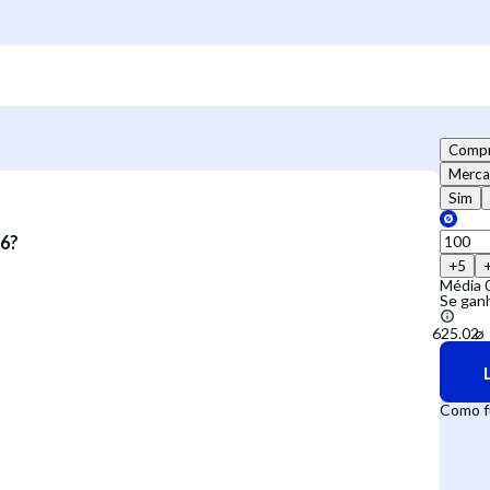
Compr
Merc
Sim
26?
+5
Média
Se gan
Como f