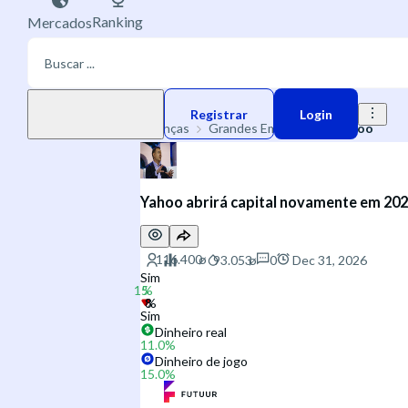
Ranking
Mercados
Moeda de jogo
Registrar
Login
Finanças
Grandes Empresas
Yahoo
Yahoo abrirá capital novamente em 20
0
Dec 31, 2026
Sim
Sim
Dinheiro real
11.0
%
Dinheiro de jogo
15.0
%