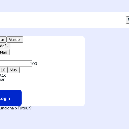
ar
Vender
ado
Não
+10
Max
0.16
har
Login
unciona o Futuur?