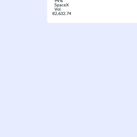
94
%
SpaceX
Vol