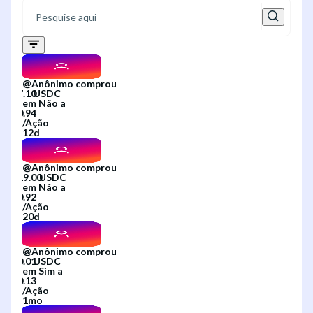
@
Anônimo
comprou
em
Não
a
/
Ação
12d
@
Anônimo
comprou
em
Não
a
/
Ação
20d
@
Anônimo
comprou
em
Sim
a
/
Ação
1mo