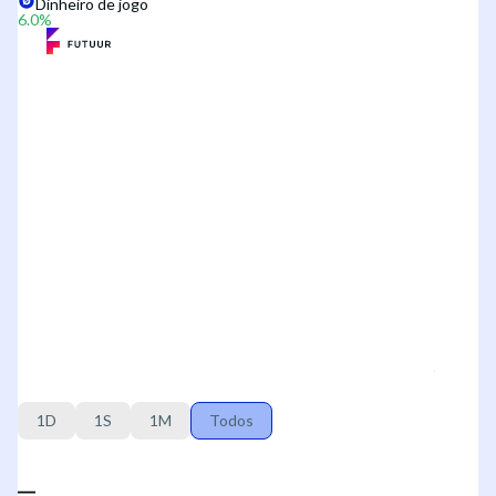
Dinheiro de jogo
6.0
%
1D
1S
1M
Todos