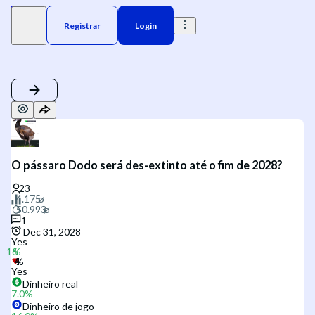
Registrar
Login
O pássaro Dodo será des-extinto até o fim de 2028?
1
Dec 31, 2028
Yes
Yes
Dinheiro real
7.0
%
Dinheiro de jogo