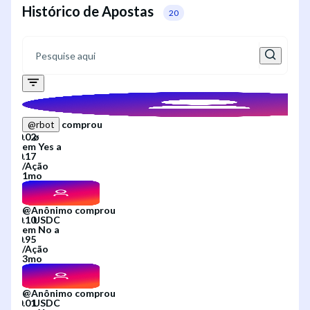
Histórico de Apostas
20
comprou
@
rbot
em
Yes
a
/
Ação
1mo
@
Anônimo
comprou
em
No
a
/
Ação
3mo
@
Anônimo
comprou