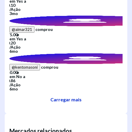
em
Yes
a
/
Ação
3mo
comprou
@
aimar321
em
Yes
a
/
Ação
6mo
comprou
@
kentomasoni
em
No
a
/
Ação
6mo
Carregar mais
Mercados relacionados