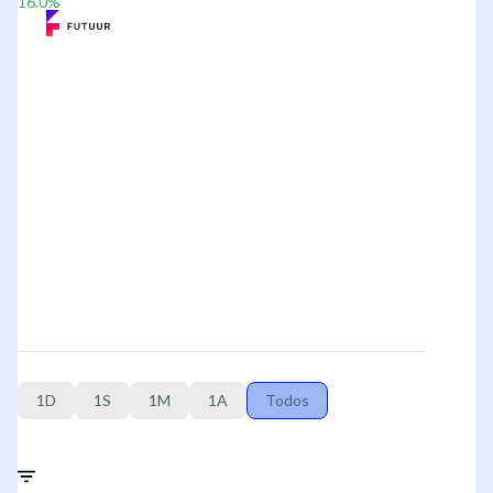
16.0
%
1D
1S
1M
1A
Todos