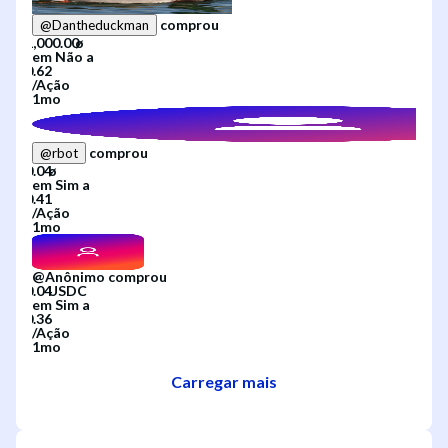
comprou
@
Dantheduckman
em
Não
a
/
Ação
1mo
comprou
@
rbot
em
Sim
a
/
Ação
1mo
@
Anônimo
comprou
em
Sim
a
/
Ação
1mo
Carregar mais