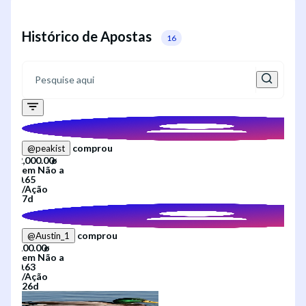
Histórico de Apostas
16
comprou
@
peakist
em
Não
a
/
Ação
7d
comprou
@
Austin_1
em
Não
a
/
Ação
26d