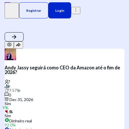
Registrar
Login
Andy Jassy seguirá como CEO da Amazon até o fim de
2026?
0
Dec 31, 2026
Sim
Sim
Dinheiro real
92.0
%