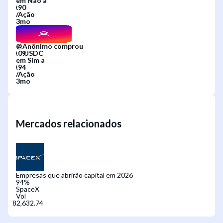
em
Não
a
/
Ação
3mo
@
Anônimo
comprou
em
Sim
a
/
Ação
3mo
Mercados relacionados
Empresas que abrirão capital em 2026
94
%
SpaceX
Vol