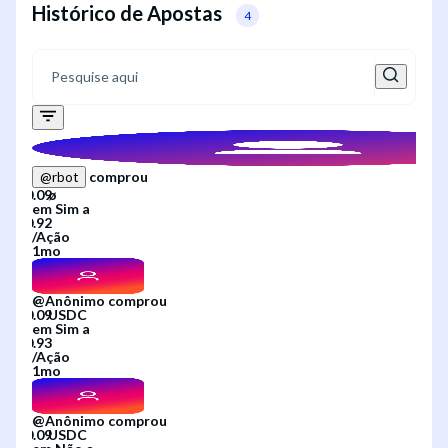
Histórico de Apostas
4
comprou
@
rbot
em
Sim
a
/
Ação
1mo
@
Anônimo
comprou
em
Sim
a
/
Ação
1mo
@
Anônimo
comprou