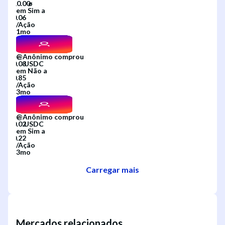
em
Sim
a
/
Ação
1mo
@
Anônimo
comprou
em
Não
a
/
Ação
3mo
@
Anônimo
comprou
em
Sim
a
/
Ação
3mo
Carregar mais
Mercados relacionados