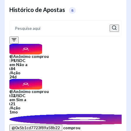
Histórico de Apostas
8
@
Anônimo
comprou
em
Não
a
/
Ação
24d
@
Anônimo
comprou
em
Sim
a
/
Ação
1mo
comprou
@
0x5b1cd7723f89a58b22