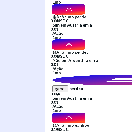
1mo
@
Anônimo
perdeu
Sim
em
Austria
em
a
/
Ação
1mo
@
Anônimo
perdeu
Não
em
Argentina
em
a
/
Ação
1mo
perdeu
@
rbot
Sim
em
Austria
em
a
/
Ação
1mo
@
Anônimo
ganhou