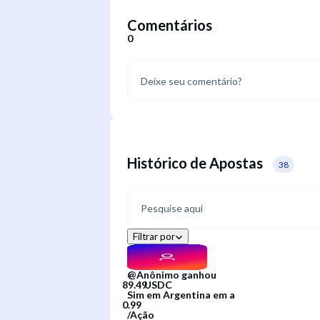
Comentários
0
Histórico de Apostas
38
Filtrar por
@
Anônimo
ganhou
Sim
em
Argentina
em
a
/
Ação