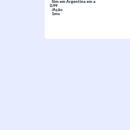
Sim
em
Argentina
em
a
/
Ação
1mo