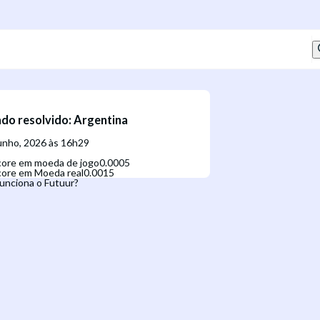
do resolvido
:
Argentina
junho, 2026 às 16h29
Score em moeda de jogo
0.0005
core em Moeda real
0.0015
unciona o Futuur?