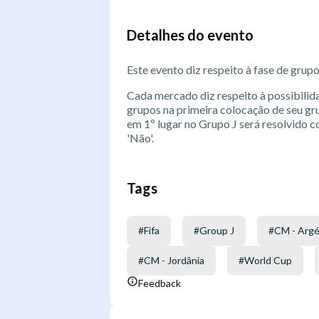
Detalhes do evento
Este evento diz respeito à fase de gru
Cada mercado diz respeito à possibilid
grupos na primeira colocação de seu g
em 1º lugar no Grupo J será resolvido 
'Não'.
Tags
#
Fifa
#
Group J
#
CM - Argé
#
CM - Jordânia
#
World Cup
Feedback