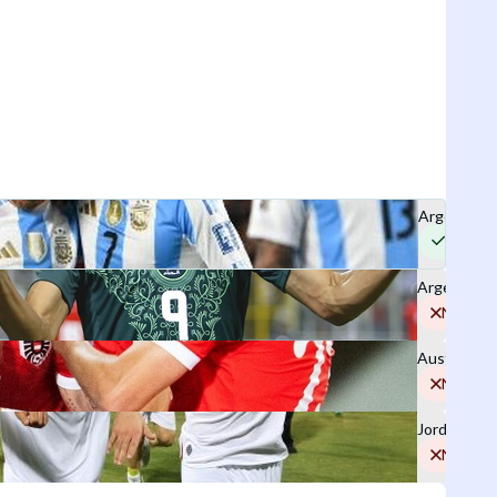
Argentina
Sim
Argélia
Não
Austria
Não
Jordania
Não