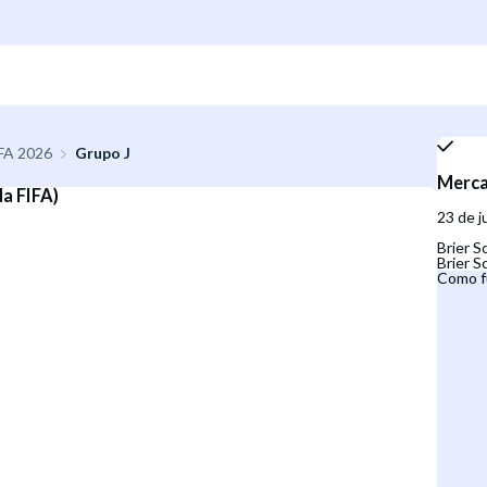
IFA 2026
Grupo J
Merca
a FIFA)
23 de 
Brier 
Brier S
Como f