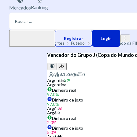
Ranking
Mercados
Moeda de jogo
Registrar
Login
Esportes
Futebol
🌐 Copa do Mundo da F
Vencedor do Grupo J (Copa do Mundo d
0
Argentina
Argentina
Dinheiro real
97.0
%
Dinheiro de jogo
97.0
%
Argélia
Argélia
Dinheiro real
2.0
%
Dinheiro de jogo
5.0
%
Austria