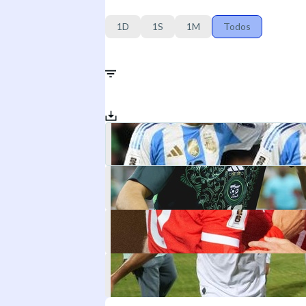
1D
1S
1M
Todos