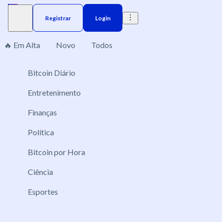
Registrar
Login
🔥 Em Alta
Novo
Todos
Bitcoin Diário
Brazil
Elections
Election
US
Donald Trump
Nenhum mercado encontrado, por favor altere os filtros
aplicados.
Entretenimento
Finanças
Política
Bitcoin por Hora
Ciência
Esportes