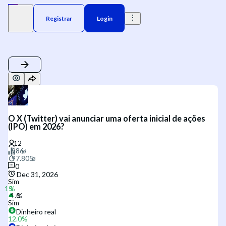
Registrar
Login
O X (Twitter) vai anunciar uma oferta inicial de ações
(IPO) em 2026?
0
Dec 31, 2026
Sim
Sim
Dinheiro real
12.0
%