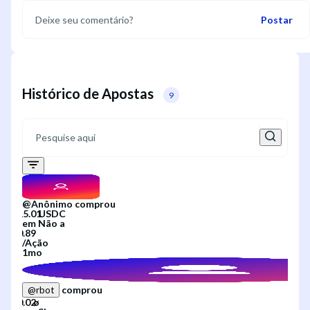
Postar
Histórico de Apostas
9
@
Anônimo
comprou
em
Não
a
/
Ação
1mo
comprou
@
rbot