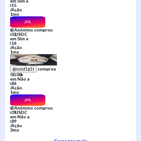
em
Sim
a
/
Ação
1mo
@
Anônimo
comprou
em
Sim
a
/
Ação
1mo
comprou
@
notd1g1t
em
Não
a
/
Ação
1mo
@
Anônimo
comprou
em
Não
a
/
Ação
3mo
Carregar mais