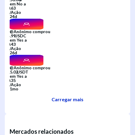
em
No
a
/
Ação
24d
@
Anônimo
comprou
em
Yes
a
/
Ação
26d
@
Anônimo
comprou
em
Yes
a
/
Ação
1mo
Carregar mais
Mercados relacionados