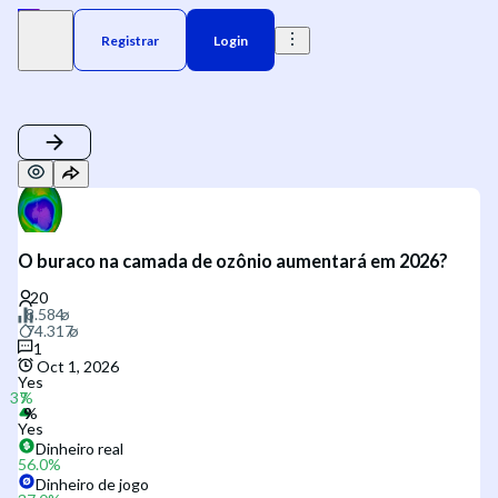
Registrar
Login
O buraco na camada de ozônio aumentará em 2026?
1
Oct 1, 2026
Yes
Yes
Dinheiro real
56.0
%
Dinheiro de jogo