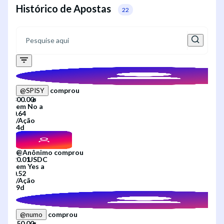
Histórico de Apostas
22
comprou
@
SPISY
em
No
a
/
Ação
4d
@
Anônimo
comprou
em
Yes
a
/
Ação
9d
comprou
@
numo