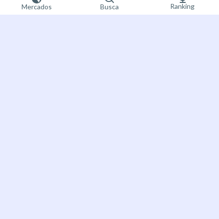
Ranking
Mercados
Busca
Registre-se
Bet on the future
agora
About Futuur