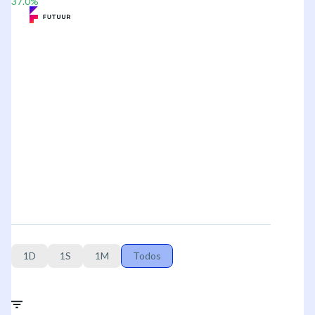
37.0
%
1D
1S
1M
Todos