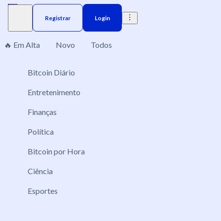
Registrar
Login
🔥 Em Alta
Novo
Todos
Bitcoin Diário
Brazil
Elections
Election
US
Donald Trump
Nenhum mercado encontrado, por favor altere os filtros
aplicados.
Entretenimento
Finanças
Política
Bitcoin por Hora
Ciência
Esportes