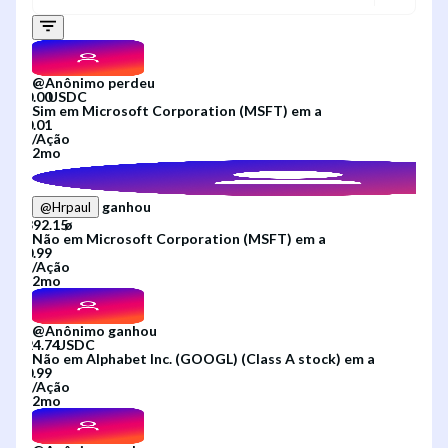
@
Anônimo
perdeu
Sim
em
Microsoft Corporation (MSFT)
em
a
/
Ação
2mo
ganhou
@
Hrpaul
Não
em
Microsoft Corporation (MSFT)
em
a
/
Ação
2mo
@
Anônimo
ganhou
Não
em
Alphabet Inc. (GOOGL) (Class A stock)
em
a
/
Ação
2mo