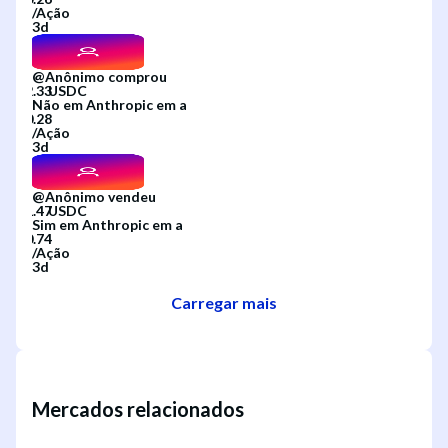
/
Ação
3d
@
Anônimo
comprou
Não
em
Anthropic
em
a
/
Ação
3d
@
Anônimo
vendeu
Sim
em
Anthropic
em
a
/
Ação
3d
Carregar mais
Mercados relacionados