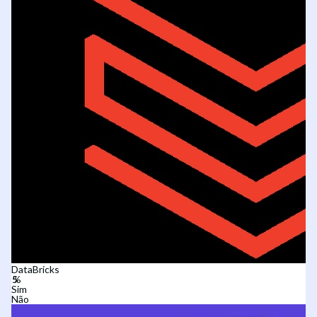
DataBricks
Sim
Não