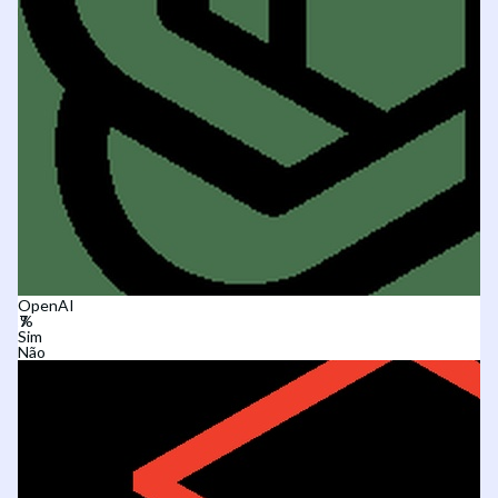
OpenAI
Sim
Não