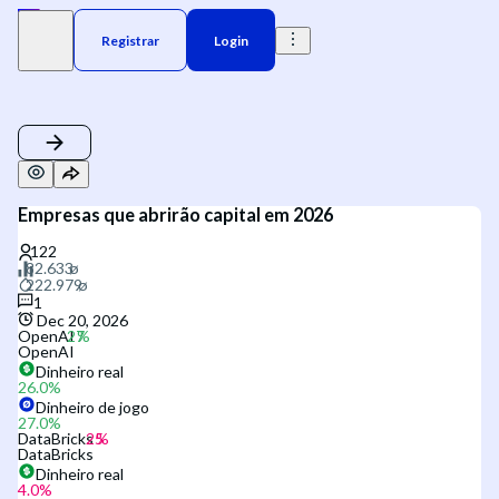
Registrar
Login
Empresas que abrirão capital em 2026
1
Dec 20, 2026
OpenAI
OpenAI
Dinheiro real
26.0
%
Dinheiro de jogo
27.0
%
DataBricks
DataBricks
Dinheiro real
4.0
%