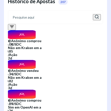
Histórico de Apostas
207
@
Anônimo
comprou
Não
em
Kraken
em
a
/
Ação
2d
@
Anônimo
vendeu
Não
em
Kraken
em
a
/
Ação
3d
@
Anônimo
comprou
Sim
em
OpenAI
em
a